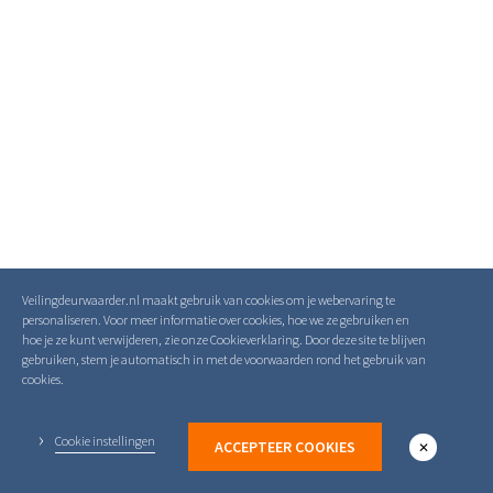
Veilingdeurwaarder.nl maakt gebruik van cookies om je webervaring te
personaliseren. Voor meer informatie over cookies, hoe we ze gebruiken en
hoe je ze kunt verwijderen, zie onze Cookieverklaring. Door deze site te blijven
gebruiken, stem je automatisch in met de voorwaarden rond het gebruik van
cookies.
Cookie instellingen
ACCEPTEER COOKIES
✕