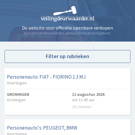
De website voor officiële openbare verkopen
Door gerechtsdeurwaarders, gemeenten en Belastingdienst.
Filter op rubrieken
Personenauto: FIAT - FIORINO 1.3 MJ
Voertuigen
GRONINGEN
12 augustus 2026
Groningen
om 11:45 uur
35x bekeken
Personenauto's: PEUGEOT, BMW
Voertuigen