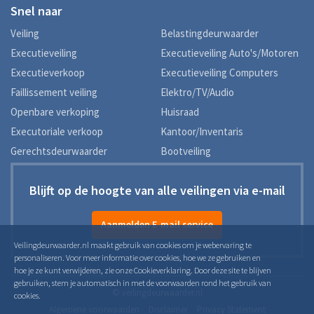
Snel naar
Veiling
Belastingdeurwaarder
Executieveiling
Executieveiling Auto's/Motoren
Executieverkoop
Executieveiling Computers
Faillissement veiling
Elektro/TV/Audio
Openbare verkoping
Huisraad
Executoriale verkoop
Kantoor/Inventaris
Gerechtsdeurwaarder
Bootveiling
Blijft op de hoogte van alle veilingen via e-mail
Aanmelden E-mail service
Veilingdeurwaarder.nl maakt gebruik van cookies om je webervaring te
personaliseren. Voor meer informatie over cookies, hoe we ze gebruiken en
hoe je ze kunt verwijderen, zie onze Cookieverklaring. Door deze site te blijven
gebruiken, stem je automatisch in met de voorwaarden rond het gebruik van
© veilingdeurwaarder.nl
cookies.
Algemene voorwaarden
Disclaimer
Privacy Statement