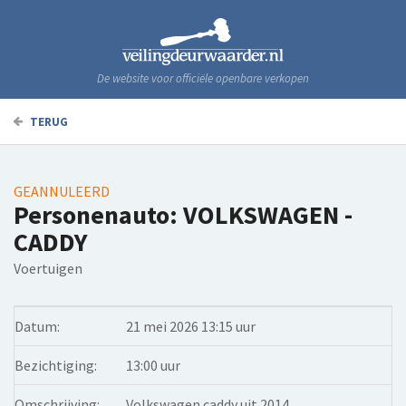
De website voor officiële openbare verkopen
TERUG
GEANNULEERD
Personenauto: VOLKSWAGEN -
CADDY
Voertuigen
Datum:
21 mei 2026 13:15 uur
Bezichtiging:
13:00 uur
Omschrijving:
Volkswagen caddy uit 2014