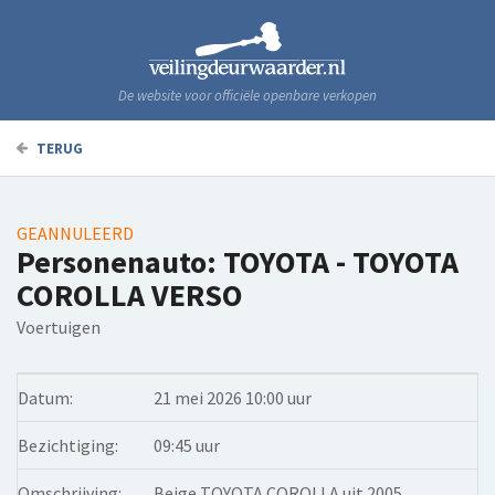
De website voor officiële openbare verkopen
TERUG
GEANNULEERD
Personenauto: TOYOTA - TOYOTA
COROLLA VERSO
Voertuigen
Datum:
21 mei 2026 10:00 uur
Bezichtiging:
09:45 uur
Omschrijving:
Beige TOYOTA COROLLA uit 2005