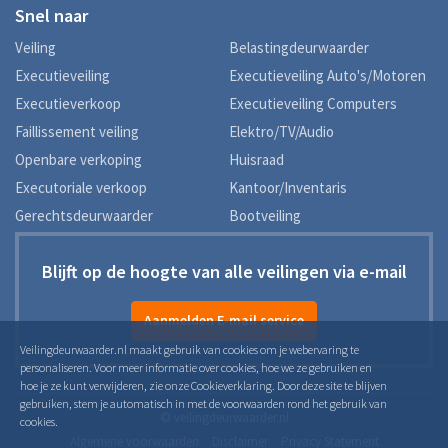
Snel naar
Veiling
Belastingdeurwaarder
Executieveiling
Executieveiling Auto's/Motoren
Executieverkoop
Executieveiling Computers
Faillissement veiling
Elektro/TV/Audio
Openbare verkoping
Huisraad
Executoriale verkoop
Kantoor/Inventaris
Gerechtsdeurwaarder
Bootveiling
Blijft op de hoogte van alle veilingen via e-mail
Aanmelden E-mail service
Veilingdeurwaarder.nl maakt gebruik van cookies om je webervaring te
personaliseren. Voor meer informatie over cookies, hoe we ze gebruiken en
hoe je ze kunt verwijderen, zie onze Cookieverklaring. Door deze site te blijven
gebruiken, stem je automatisch in met de voorwaarden rond het gebruik van
© veilingdeurwaarder.nl
cookies.
Algemene voorwaarden
Disclaimer
Privacy Statement