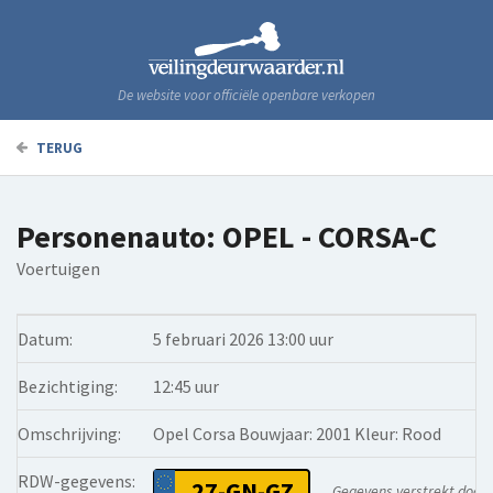
De website voor officiële openbare verkopen
TERUG
Personenauto: OPEL - CORSA-C
Voertuigen
Datum:
5 februari 2026 13:00 uur
Bezichtiging:
12:45 uur
Omschrijving:
Opel Corsa Bouwjaar: 2001 Kleur: Rood
RDW-gegevens:
27-GN-GZ
Gegevens verstrekt door