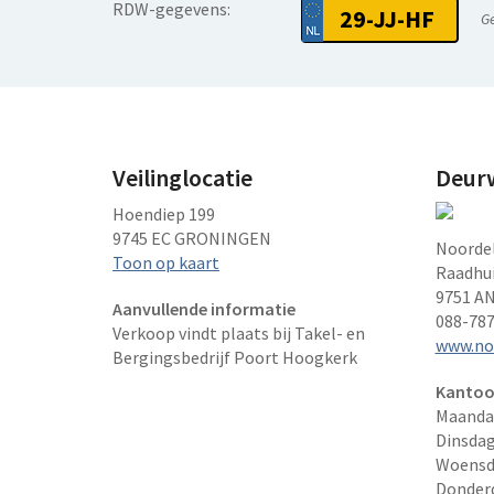
RDW-gegevens:
29-JJ-HF
G
Veilinglocatie
Deurw
Hoendiep 199
9745 EC GRONINGEN
Noordel
Toon op kaart
Raadhui
9751 AN
Aanvullende informatie
088-78
Verkoop vindt plaats bij Takel- en
www.noo
Bergingsbedrijf Poort Hoogkerk
Kantoo
Maanda
Dinsda
Woensd
Donder