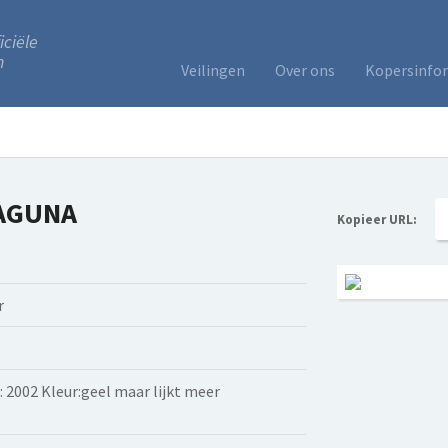
iciële
n
Veilingen
Over ons
Kopersinfo
LAGUNA
Kopieer URL:
r
 2002 Kleur:geel maar lijkt meer